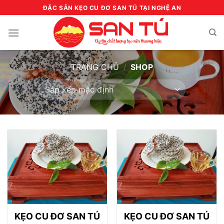
Skip
ĐẶC SẢN KẸO CU ĐƠ SAN TÚ TẠI NGHỆ AN
to
content
TRANG CHỦ
/
SHOP
KẸO CU ĐƠ SAN TÚ
KẸO CU ĐƠ SAN TÚ