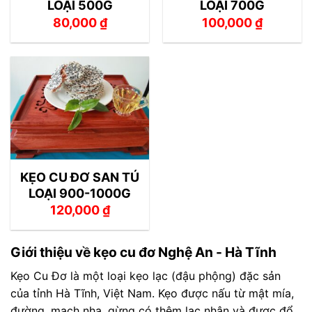
LOẠI 500G
LOẠI 700G
80,000
₫
100,000
₫
KẸO CU ĐƠ SAN TÚ
LOẠI 900-1000G
120,000
₫
Giới thiệu về kẹo cu đơ Nghệ An - Hà Tĩnh
Kẹo Cu Đơ là một loại kẹo lạc (đậu phộng) đặc sản
của tỉnh Hà Tĩnh, Việt Nam. Kẹo được nấu từ mật mía,
đường, mạch nha, gừng có thêm lạc nhân và được đổ