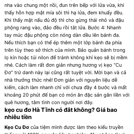
nha vào chung một nồi, đun trên bếp với lửa vừa, khi
thấy hỗn hợp mật mía sôi thì hạ lửa, đem khuấy đều.
Khi thấy mật nấu đủ độ thì cho gừng thái nhỏ và đậu
phộng rang vào, đảo đều rồi tắt lửa. Bước 4: Nhanh
tay múc đậu phộng còn nóng dàn dều lên bánh đa.
Nếu thích bạn có thể ép thêm một lớp bánh đa phía
trên tùy theo sở thích của mình. Bảo quản bánh trong
lọ kín hoặc túi nilon để tránh không khí kẹo sẽ bị mềm
nhé. Cách làm rất đơn giản nhưng hương vị kẹo “Cu
Đơ” trứ danh này lại cũng rất tuyệt vời. Mời bạn và cả
nhà thưởng thức nhé! Đơn giản với nguyên liệu dễ
kiếm, cách làm nhanh chỉ với chưa đầy 4 bước và mất
khoảng 20 phút để bạn có món ăn đặc sản gắn liền với
quê hương, tâm tình con người nơi đây.
kẹo cu đơ Hà Tĩnh có đắt không? Giá bao
nhiêu tiền
Kẹo Cu Đơ
của tiệm mình được làm theo kiểu truyền