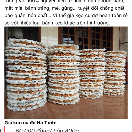
thống với 100% nguyên liệu tự nhiên: đậu phộng (lạc),
mật mía, bánh tráng, mè, gừng… tuyệt đối không chất
bảo quản, hóa chất… Vì thế giá kẹo cu đơ hoàn toàn rẻ
so với nhiều loại bánh kẹo khác trên thị trường.
Giá kẹo cu đơ Hà Tĩnh:
60.000 đồng/ hộp 400g