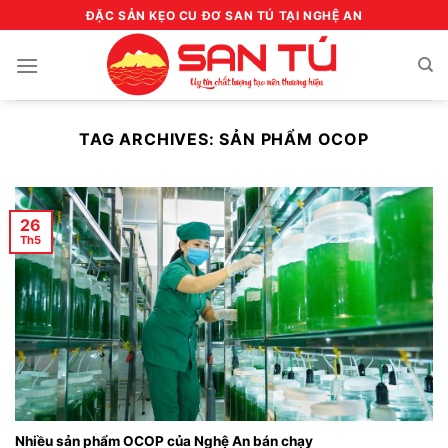
Skip
ĐẶC SẢN KẸO CU ĐƠ SAN TÚ TẠI NGHỆ AN
to
content
TAG ARCHIVES:
SẢN PHẨM OCOP
26
Th5
Nhiều sản phẩm OCOP của Nghệ An bán chạy